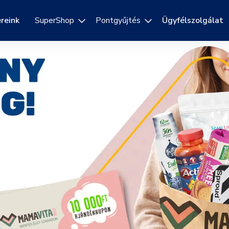
reink
SuperShop
Pontgyűjtés
Ügyfélszolgálat