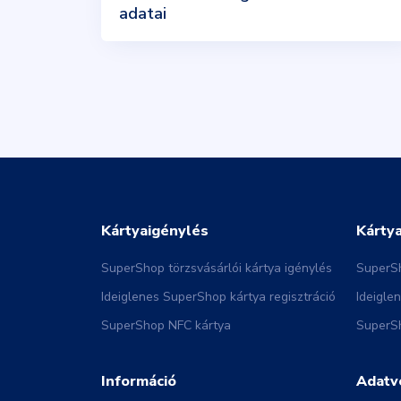
adatai
Kártyaigénylés
Kárty
SuperShop törzsvásárlói kártya igénylés
SuperSh
Ideiglenes SuperShop kártya regisztráció
Ideigle
SuperShop NFC kártya
SuperSh
Információ
Adatv