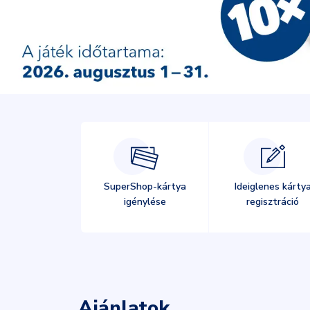
SuperShop-kártya
Ideiglenes kárty
igénylése
regisztráció
Ajánlatok