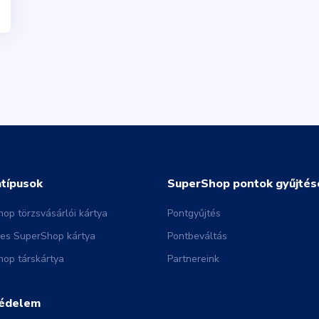
atípusok
SuperShop pontok gyűjtés
op törzsvásárlói kártya
Pontgyűjtés
nes SuperShop kártya
Pontbeváltás
op társkártya
Partnereink
édelem