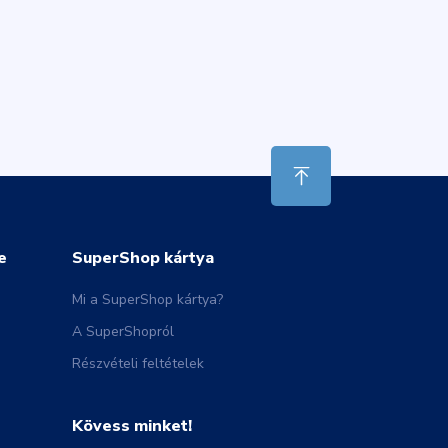
e
SuperShop kártya
Mi a SuperShop kártya?
A SuperShopról
Részvételi feltételek
Kövess minket!