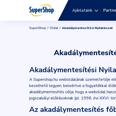
Ajánlataink
Partne
SuperShop
Oldal
Akadálymentesítési Nyilatkozat
Akadálymentesíté
Akadálymentesítési Nyila
A Supershop.hu weboldalának üzemeltetője elk
kezelhető legyen, beleértve a fogyatékkal élők
akadálymentesítés célja, hogy a weboldal hasz
jogszabályi előírásoknak (pl. 1998. évi XXVI. t
Az akadálymentesítés főb