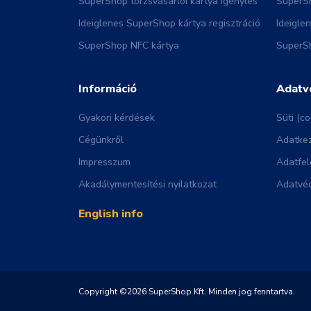
SuperShop törzsvásárlói kártya igénylés
SuperSh
Ideiglenes SuperShop kártya regisztráció
Ideigle
SuperShop NFC kártya
SuperSh
Információ
Adatv
Gyakori kérdések
Süti (co
Cégünkről
Adatkez
Impresszum
Adatfel
Akadálymentesítési nyilatkozat
Adatvéd
English info
Copyright ©2026 SuperShop Kft. Minden jog fenntartva.