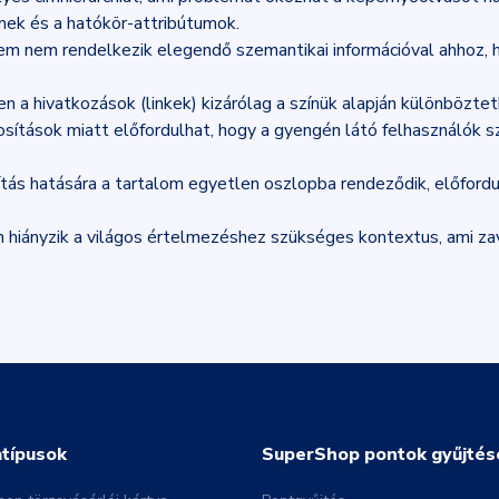
mek és a hatókör-attribútumok.
em nem rendelkezik elegendő szemantikai információval ahhoz, 
n a hivatkozások (linkek) kizárólag a színük alapján különbözt
osítások miatt előfordulhat, hogy a gyengén látó felhasználók 
yítás hatására a tartalom egyetlen oszlopba rendeződik, előfor
n hiányzik a világos értelmezéshez szükséges kontextus, ami z
atípusok
SuperShop pontok gyűjtés