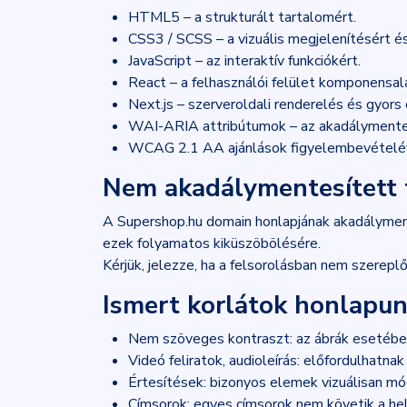
HTML5 – a strukturált tartalomért.
CSS3 / SCSS – a vizuális megjelenítésért és
JavaScript – az interaktív funkciókért.
React – a felhasználói felület komponensal
Next.js – szerveroldali renderelés és gyors
WAI-ARIA attribútumok – az akadálymentes
WCAG 2.1 AA ajánlások figyelembevételév
Nem akadálymentesített 
A Supershop.hu domain honlapjának akadályment
ezek folyamatos kiküszöbölésére.
Kérjük, jelezze, ha a felsorolásban nem szerepl
Ismert korlátok honlapu
Nem szöveges kontraszt: az ábrák esetében
Videó feliratok, audioleírás: előfordulhatna
Értesítések: bizonyos elemek vizuálisan mó
Címsorok: egyes címsorok nem követik a hel