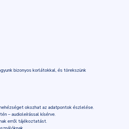
gyunk bizonyos korlátokkal, és törekszünk
 nehézséget okozhat az adatpontok észlelése.
én – audioleírással kísérve.
ak erről tájékoztatást.
asználóknak.