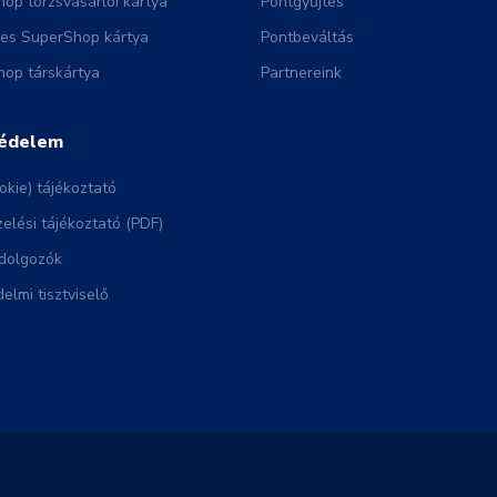
op törzsvásárlói kártya
Pontgyűjtés
nes SuperShop kártya
Pontbeváltás
op társkártya
Partnereink
édelem
okie) tájékoztató
elési tájékoztató (PDF)
dolgozók
elmi tisztviselő