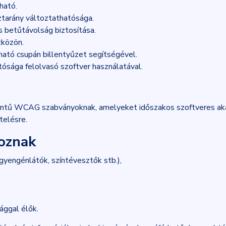
ható.
ztarány változtathatósága.
 betűtávolság biztosítása.
zközön.
ható csupán billentyűzet segítségével.
ósága felolvasó szoftver használatával.
intű WCAG szabványoknak, amelyeket időszakos szoftveres aka
telésre.
toznak
yengénlátók, színtévesztők stb.),
ággal élők.