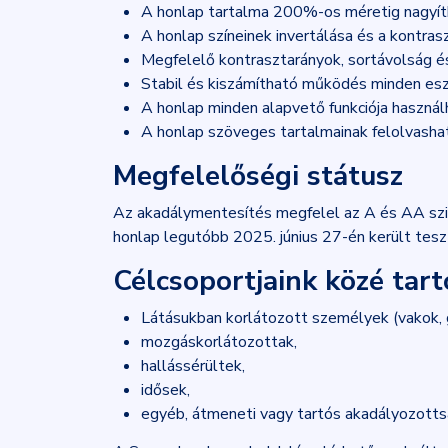
A honlap tartalma 200%-os méretig nagyít
A honlap színeinek invertálása és a kontras
Megfelelő kontrasztarányok, sortávolság és
Stabil és kiszámítható működés minden es
A honlap minden alapvető funkciója használ
A honlap szöveges tartalmainak felolvashat
Megfelelőségi státusz
Az akadálymentesítés megfelel az A és AA sz
honlap legutóbb 2025. június 27-én került tesz
Célcsoportjaink közé tar
Látásukban korlátozott személyek (vakok, g
mozgáskorlátozottak,
hallássérültek,
idősek,
egyéb, átmeneti vagy tartós akadályozotts