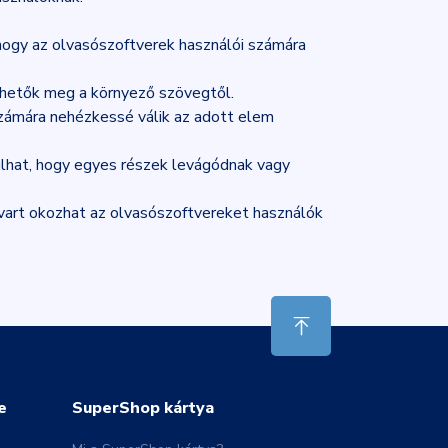
hogy az olvasószoftverek használói számára
ethetők meg a környező szövegtől.
számára nehézkessé válik az adott elem
dulhat, hogy egyes részek levágódnak vagy
avart okozhat az olvasószoftvereket használók
e
SuperShop kártya