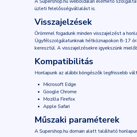
A Supershop.hu weboldalán elérhető szolgálta
üzleti felelősségvállalást is.
Visszajelzések
Örömmel fogadunk minden visszajelzést a honla
Ügyfélszolgálatunknak hétköznapokon 8-17 ór
keresztül. A visszajelzésekre igyekszünk mielő
Kompatibilitás
Honlapunk az alábbi böngészők legfrissebb vált
Microsoft Edge
Google Chrome
Mozilla Firefox
Apple Safari
Műszaki paraméterek
A Supershop.hu domain alatt található honlapun