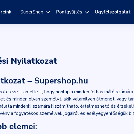
reink
SuperShop
Pontgyűjtés
Ügyfélszolgálat
si Nyilatkozat
tkozat – Supershop.hu
ötelezett amellett, hogy honlapja minden felhasználó számára
et és minden olyan személyt, akik valamilyen átmeneti vagy ta
nálata mindenki számára kiszámítható, értelmezhető és érzékel
örvény a fogyatékos személyek jogairól és esélyegyenlőségük biz
b elemei: