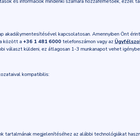
tások és információk mindenki számára hozzáférhetőek, ezzel 
p akadálymentesítésével kapcsolatosan. Amennyiben Önt érintő
a között a
+36 1 481 6000
telefonszámon vagy az
Ügyfélszol
bbi választ küldeni, ez átlagosan 1-3 munkanapot vehet igénybe
ozataival kompatibilis:
k tartalmának megjelenítéséhez az alábbi technológiákat haszn