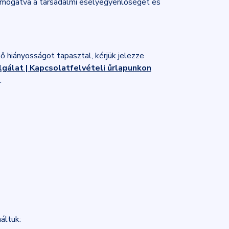
támogatva a társadalmi esélyegyenlőséget és
 hiányosságot tapasztal, kérjük jelezze
gálat | Kapcsolatfelvételi űrlapunkon
.
áltuk: