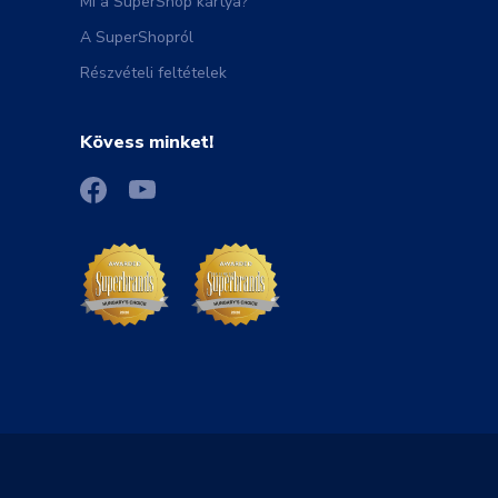
Mi a SuperShop kártya?
A SuperShopról
Részvételi feltételek
Kövess minket!