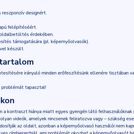
 reszponzív designért.
apú felépítéséért.
 oldalbetöltés érdekében.
ítés támogatására (pl. képernyőolvasók).
el készült.
tartalom
esítésére irányuló minden erőfeszítésünk ellenére tisztában va
ő problémát tapasztal!
nkon
 a kontraszt hiánya miatt egyes gyengén látó felhasználóknak
k olyan videók, amelyek nincsenek feliratozva vagy – szükség eset
dosítják az oldalt, azonban a képernyőolvasó használói nem kapn
yes címhierarchiát, ami problémát okozhat a képernyőolvasót h