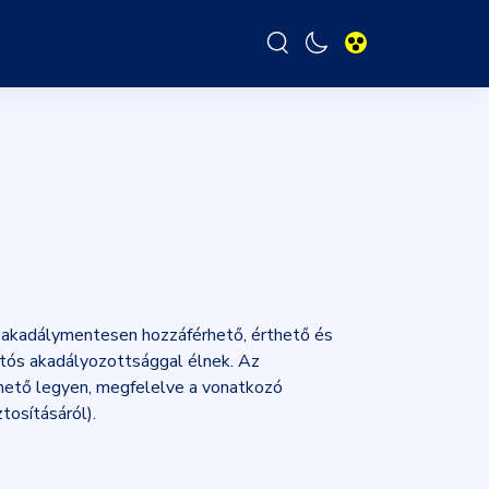
 akadálymentesen hozzáférhető, érthető és
rtós akadályozottsággal élnek. Az
hető legyen, megfelelve a vonatkozó
tosításáról).