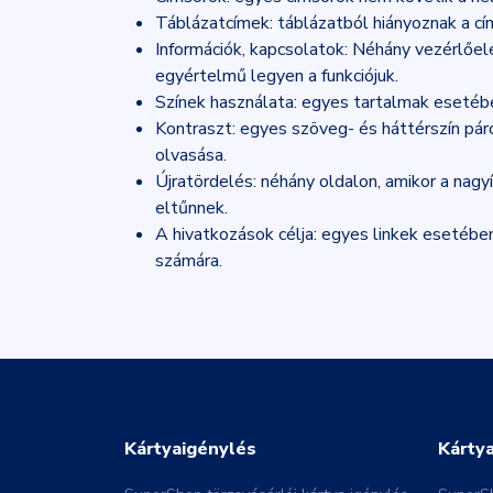
Táblázatcímek: táblázatból hiányoznak a cí
Információk, kapcsolatok: Néhány vezérlőel
egyértelmű legyen a funkciójuk.
Színek használata: egyes tartalmak esetébe
Kontraszt: egyes szöveg- és háttérszín pár
olvasása.
Újratördelés: néhány oldalon, amikor a nag
eltűnnek.
A hivatkozások célja: egyes linkek esetébe
számára.
Kártyaigénylés
Kárty