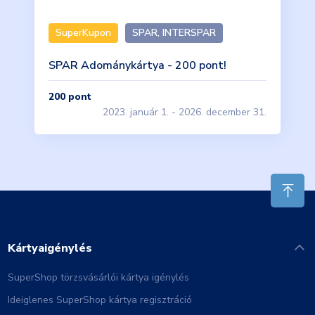
SuperKupon
SPAR, INTERSPAR
SPAR Adománykártya - 200 pont!
200
pont
2023. január 1. - 2026. december 31.
Kártyaigénylés
SuperShop törzsvásárlói kártya igénylés
Ideiglenes SuperShop kártya regisztráció