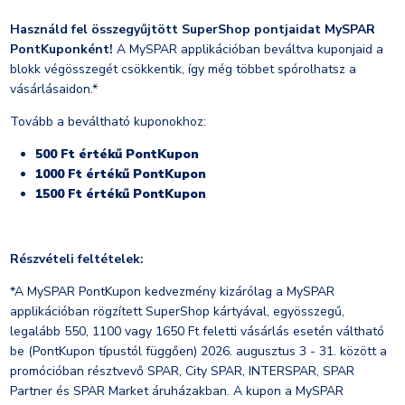
Használd fel összegyűjtött SuperShop pontjaidat MySPAR
PontKuponként!
A MySPAR applikációban beváltva kuponjaid a
blokk végösszegét csökkentik, így még többet spórolhatsz a
vásárlásaidon.*
Tovább a beváltható kuponokhoz:
500 Ft értékű PontKupon
1000 Ft értékű PontKupon
1500 Ft értékű PontKupon
Részvételi feltételek:
*A MySPAR PontKupon kedvezmény kizárólag a MySPAR
applikációban rögzített SuperShop kártyával, egyösszegű,
legalább 550, 1100 vagy 1650 Ft feletti vásárlás esetén váltható
be (PontKupon típustól függően) 2026. augusztus 3 - 31. között a
promócióban résztvevő SPAR, City SPAR, INTERSPAR, SPAR
Partner és SPAR Market áruházakban. A kupon a MySPAR