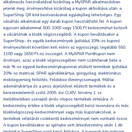
alkalmazás használatával kizárólag a MySPAR alkalmazásban
jelenik meg, érvényesítése kizárólag a kupon aktiválása után, a
SuperShop QR kód beolvasásával egyidejűleg lehetséges. Egy
vásárlás alkalmával egy darab kupon használható fel. A kupon
egyszeri alkalommal 500, 1000 vagy 1500 Ft kedvezményt biztosít
a vásárlónak a blokk végösszegéből. A kupon beváltásakor a
SuperShop- és egyéb kedvezmények (például 20%-os kupon)
érvényesítését követően kell elérni az egyösszegű, legalább 550,
1100 vagy 1650 Ft-os összeget. A MySPAR PontKupon nem
érvényes, azaz a blokk végösszegében nem számítanak bele a
már %-os egyedi kedvezménykuponnal ellátott termékek (például
20%-os matrica), SPAR ajándékkártya, göngyöleg, elektronikus
mobilegyenleg feltöltés, Feldobox élménycsomagok, Máltai
adománykártya és a piros árjelölővel ellátott termékek és a
kereskedelemről szóló 2005. évi CLXIV. törvény 1. sz.
mellékletében szereplő árrés-stopos termékek vételára. A
kedvezmény értéke a blokk végösszegéből kerül levonásra és más
blokkvégösszeg-kedvezménnyel vagy más kuponakcióval, a
termékek vételárát csökkentő kedvezménnyel nem vonható össze.
A kupon beváltásakor az igénybe vett árkedvezmény okán 1 db
technikai SuperShop pont kerül felírásra. A kuponok készpénzre