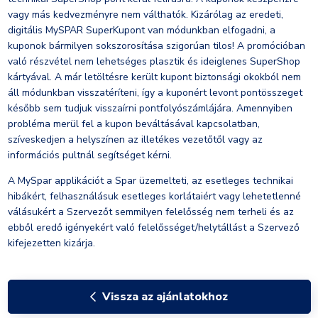
vagy más kedvezményre nem válthatók. Kizárólag az eredeti,
digitális MySPAR SuperKupont van módunkban elfogadni, a
kuponok bármilyen sokszorosítása szigorúan tilos! A promócióban
való részvétel nem lehetséges plasztik és ideiglenes SuperShop
kártyával. A már letöltésre került kupont biztonsági okokból nem
áll módunkban visszatéríteni, így a kuponért levont pontösszeget
később sem tudjuk visszaírni pontfolyószámlájára. Amennyiben
probléma merül fel a kupon beváltásával kapcsolatban,
szíveskedjen a helyszínen az illetékes vezetőtől vagy az
információs pultnál segítséget kérni.
A MySpar applikációt a Spar üzemelteti, az esetleges technikai
hibákért, felhasználásuk esetleges korlátaiért vagy lehetetlenné
válásukért a Szervezőt semmilyen felelősség nem terheli és az
ebből eredő igényekért való felelősséget/helytállást a Szervező
kifejezetten kizárja.
Vissza az ajánlatokhoz