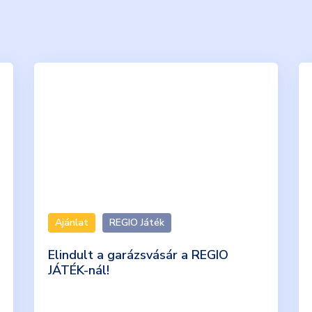
Ajánlat
REGIO Játék
Elindult a garázsvásár a REGIO
JÁTÉK-nál!