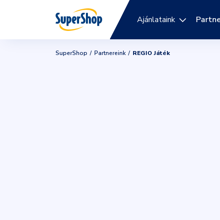
Ajánlataink
Partne
SuperShop
Partnereink
REGIO Játék