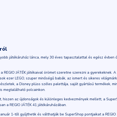
ról
bb játékáruház lánca, mely 30 éves tapasztalattal és egész évben ó
 a REGIO JÁTÉK játékaival örömet szeretne szerezni a gyerekeknek. 
, sok ezer LEGO, szuper minőségű babák, az ismert és sikeres világmár
készletek, a Disney plüss széles palettája, saját gyártású termékek, mi
is megtalálható polcainkon.
, hiszen az újdonságok és különleges kedvezmények mellett, a SuperS
gosan a REGIO JÁTÉK 41 játékáruházában.
anuár 1-től gyűjthetik és válthatják be SuperShop pontjaikat a REGIO