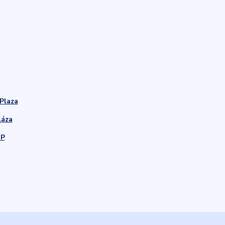
Plaza
láza
OP