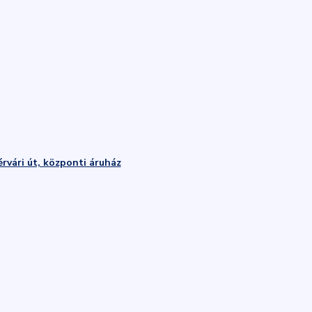
vári út, központi áruház