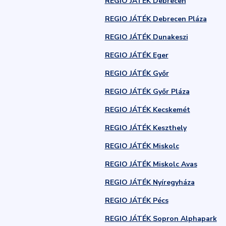
REGIO JÁTÉK Debrecen
REGIO JÁTÉK Debrecen Pláza
REGIO JÁTÉK Dunakeszi
REGIO JÁTÉK Eger
REGIO JÁTÉK Győr
REGIO JÁTÉK Győr Pláza
REGIO JÁTÉK Kecskemét
REGIO JÁTÉK Keszthely
REGIO JÁTÉK Miskolc
REGIO JÁTÉK Miskolc Avas
REGIO JÁTÉK Nyíregyháza
REGIO JÁTÉK Pécs
REGIO JÁTÉK Sopron Alphapark