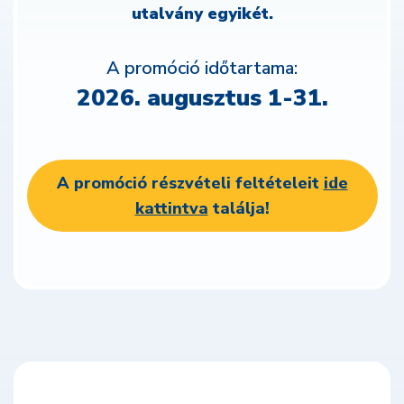
utalvány egyikét.
A promóció időtartama:
2026. augusztus 1-31.
A promóció részvételi feltételeit
ide
kattintva
találja!